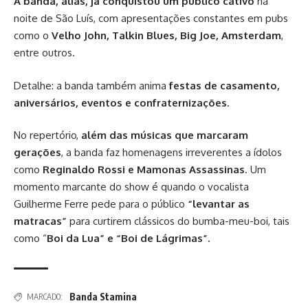
A banda, aliás, já conquistou um público cativo
na
noite de São Luís, com apresentações constantes em pubs
como o
Velho John, Talkin Blues, Big Joe, Amsterdam
,
entre outros.
Detalhe: a banda também anima
festas de casamento,
aniversários, eventos e confraternizações
.
No repertório,
além das músicas que marcaram
gerações
, a banda faz homenagens irreverentes a ídolos
como
Reginaldo Rossi e Mamonas Assassinas
. Um
momento marcante do show é quando o vocalista
Guilherme Ferre pede para o público
“levantar as
matracas”
para curtirem clássicos do bumba-meu-boi, tais
como “
Boi da Lua” e “Boi de Lágrimas”.
Banda Stamina
MARCADO: