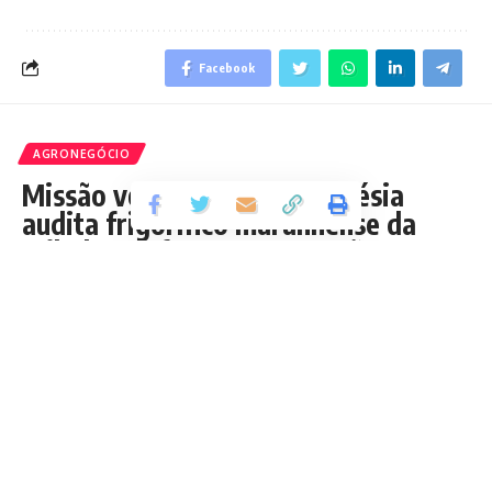
Facebook
AGRONEGÓCIO
Missão veterinária da Indonésia
audita frigorífico maranhense da
Fribal para futura exportação