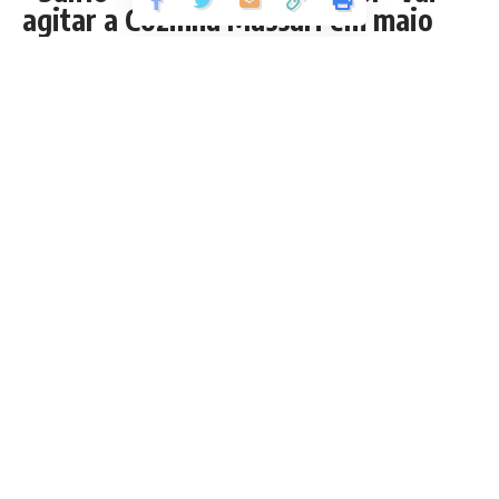
agitar a Cozinha Massari em maio
Coletânea e evento vão reunir mais de dez artistas para gravação
de um show acústico (Fotos/Divulgação)
Tópicos
Coletânea e evento vão reunir mais de dez
artistas para gravação de um show acústico
(Fotos/Divulgação)
Ouça a playlist especial do evento:
A música está sempre presente em nossas vidas
possibilitando encontros, vivências e outras possibilidades