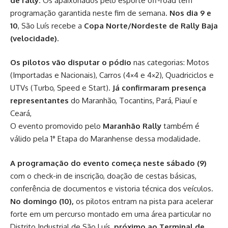
de rally
. Os apaixonados pelo esporte off-road têm
programação garantida neste fim de semana.
Nos dia 9 e
10
, São Luís recebe a
Copa Norte/Nordeste de Rally Baja
(velocidade).
Os pilotos vão disputar o pódio
nas categorias: Motos
(Importadas e Nacionais), Carros (4×4 e 4×2), Quadriciclos e
UTVs (Turbo, Speed e Start).
Já confirmaram presença
representantes
do Maranhão, Tocantins, Pará, Piauí e
Ceará,
O evento promovido pelo
Maranhão Rally
também é
válido pela 1° Etapa do Maranhense dessa modalidade.
A programação do evento começa neste sábado (9)
com o check-in de inscrição, doação de cestas básicas,
conferência de documentos e vistoria técnica dos veículos.
No domingo (10),
os pilotos entram na pista para acelerar
forte em um percurso montado em uma área particular no
Distrito Industrial de São Luís,
próximo ao Terminal de