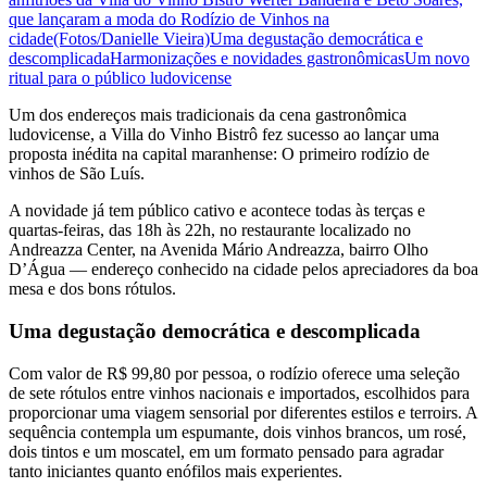
que lançaram a moda do Rodízio de Vinhos na
cidade(Fotos/Danielle Vieira)
Uma degustação democrática e
descomplicada
Harmonizações e novidades gastronômicas
Um novo
ritual para o público ludovicense
Um dos endereços mais tradicionais da cena gastronômica
ludovicense, a Villa do Vinho Bistrô fez sucesso ao lançar uma
proposta inédita na capital maranhense: O primeiro rodízio de
vinhos de São Luís.
A novidade já tem público cativo e acontece todas às terças e
quartas-feiras, das 18h às 22h, no restaurante localizado no
Andreazza Center, na Avenida Mário Andreazza, bairro Olho
D’Água — endereço conhecido na cidade pelos apreciadores da boa
mesa e dos bons rótulos.
Uma degustação democrática e descomplicada
Com valor de R$ 99,80 por pessoa, o rodízio oferece uma seleção
de sete rótulos entre vinhos nacionais e importados, escolhidos para
proporcionar uma viagem sensorial por diferentes estilos e terroirs. A
sequência contempla um espumante, dois vinhos brancos, um rosé,
dois tintos e um moscatel, em um formato pensado para agradar
tanto iniciantes quanto enófilos mais experientes.