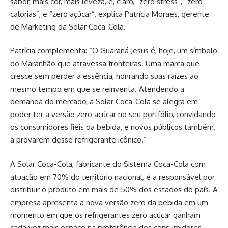
sabor, mais cor, mais leveza, e, claro, “zero stress”, “zero
calorias”, e “zero açúcar”, explica Patrícia Moraes, gerente
de Marketing da Solar Coca-Cola.
Patrícia complementa: “O Guaraná Jesus é, hoje, um símbolo
do Maranhão que atravessa fronteiras. Uma marca que
cresce sem perder a essência, honrando suas raízes ao
mesmo tempo em que se reinventa. Atendendo a
demanda do mercado, a Solar Coca-Cola se alegra em
poder ter a versão zero açúcar no seu portfólio, convidando
os consumidores fiéis da bebida, e novos públicos também,
a provarem desse refrigerante icônico.”
A Solar Coca-Cola, fabricante do Sistema Coca-Cola com
atuação em 70% do território nacional, é a responsável por
distribuir o produto em mais de 50% dos estados do país. A
empresa apresenta a nova versão zero da bebida em um
momento em que os refrigerantes zero açúcar ganham
cada vez mais espaço na preferência dos consumidores.