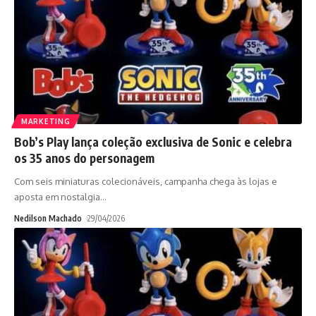
MARKETING
Bob’s Play lança coleção exclusiva de Sonic e celebra
os 35 anos do personagem
Com seis miniaturas colecionáveis, campanha chega às lojas e
aposta em nostalgia
…
Nedilson Machado
29/04/2026