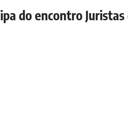
cipa do encontro Jurist
E
ivre exercício da função dos poderes federais e estaduais, como forma
cas seguras à sociedade brasileira (Fotos/Divulgação)
E