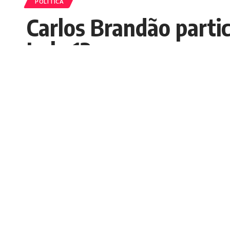
POLÍTICA
Carlos Brandão parti
Lula 13
Nedilson Machado
Publicados 25/10/2022
O ato trata foi também para reforçar o apoio ao l
garantir a harmonia e o desenvolvimento de políti
COMPARTILHAR