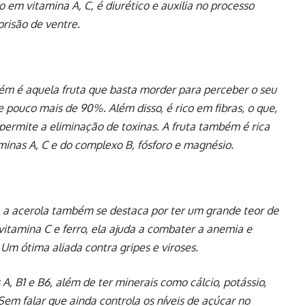
co em vitamina A, C, é diurético e auxilia no processo
risão de ventre.
m é aquela fruta que basta morder para perceber o seu
e pouco mais de 90%. Além disso, é rico em fibras, o que,
 permite a eliminação de toxinas. A fruta também é rica
minas A, C e do complexo B, fósforo e magnésio.
 a acerola também se destaca por ter um grande teor de
tamina C e ferro, ela ajuda a combater a anemia e
 Um ótima aliada contra gripes e viroses.
A, B1 e B6, além de ter minerais como cálcio, potássio,
em falar que ainda controla os níveis de açúcar no