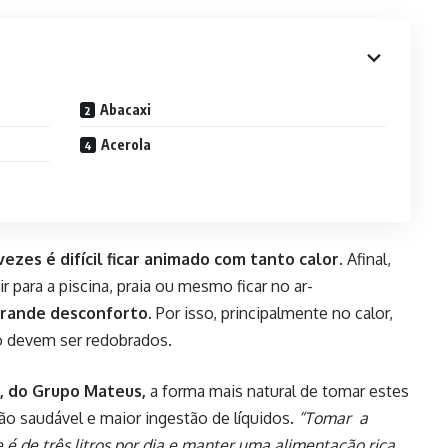
Abacaxi
Acerola
vezes é difícil ficar animado com tanto calor
. Afinal,
para a piscina, praia ou mesmo ficar no ar-
grande desconforto
. Por isso, principalmente no calor,
o devem ser redobrados.
a, do Grupo Mateus,
a forma mais natural de tomar estes
o saudável e maior ingestão de líquidos.
“Tomar a
 de três litros por dia e manter uma alimentação rica