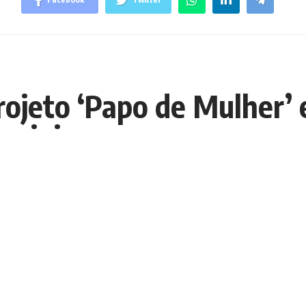
rojeto ‘Papo de Mulher’ 
eminino
E
E