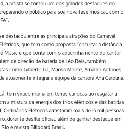
24, a artista se tornou um dos grandes destaques do
 preparando o público para sua nova fase musical, com o
Fé”.
 destacou entre as principais atrações do Carnaval
 Elétricos, que tem como proposta “encurtar a distância
Axé Music e que conta com o apadrinhamento do cantor
lém de direção de bateria de Léo Reis, também
stas como Gilberto Gil, Marisa Monte, Arnaldo Antunes,
 de atualmente integrar a equipe da cantora Ana Carolina.
 cá, tem virado mania em terras cariocas ao resgatar a
om a mistura da energia dos trios elétricos e das batidas
 Ordinários Elétricos arrastaram mais de 15 mil pessoas
ro, durante desfile oficial, além de ganhar destaque em
io e revista Billboard Brasil.