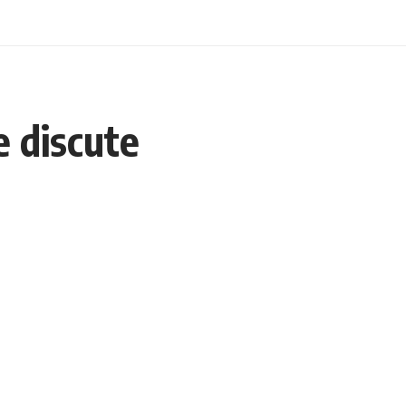
e discute
Escolha um Editorial
scolha
um
ditorial