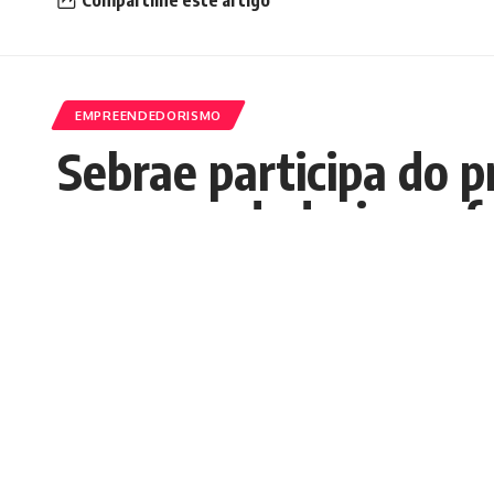
EMPREENDEDORISMO
Sebrae participa do p
empreendedorismo f
Nedilson Machado
Publicados 18/03/2025