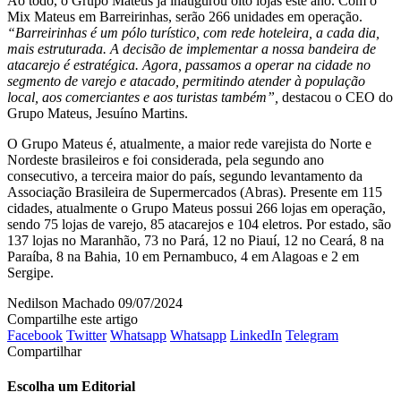
Ao todo, o Grupo Mateus já inaugurou oito lojas este ano. Com o
Mix Mateus em Barreirinhas, serão 266 unidades em operação.
“Barreirinhas é um pólo turístico, com rede hoteleira, a cada dia,
mais estruturada. A decisão de implementar a nossa bandeira de
atacarejo é estratégica. Agora, passamos a operar na cidade no
segmento de varejo e atacado, permitindo atender à população
local, aos comerciantes e aos turistas também”,
destacou o CEO do
Grupo Mateus, Jesuíno Martins.
O Grupo Mateus é, atualmente, a maior rede varejista do Norte e
Nordeste brasileiros e foi considerada, pela segundo ano
consecutivo, a terceira maior do país, segundo levantamento da
Associação Brasileira de Supermercados (Abras). Presente em 115
cidades, atualmente o Grupo Mateus possui 266 lojas em operação,
sendo 75 lojas de varejo, 85 atacarejos e 104 eletros. Por estado, são
137 lojas no Maranhão, 73 no Pará, 12 no Piauí, 12 no Ceará, 8 na
Paraíba, 8 na Bahia, 10 em Pernambuco, 4 em Alagoas e 2 em
Sergipe.
Nedilson Machado
09/07/2024
Compartilhe este artigo
Facebook
Twitter
Whatsapp
Whatsapp
LinkedIn
Telegram
Compartilhar
Escolha um Editorial