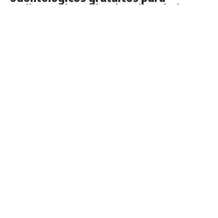
mulheres do Quilombo Liberdade
O Observatório da Mulher tem disponibilizado atendimentos
odontológicos todas as quartas-feiras na Clínica da UNDB, com a
participação de estudantes de odontologia (Foto/Ilustração)