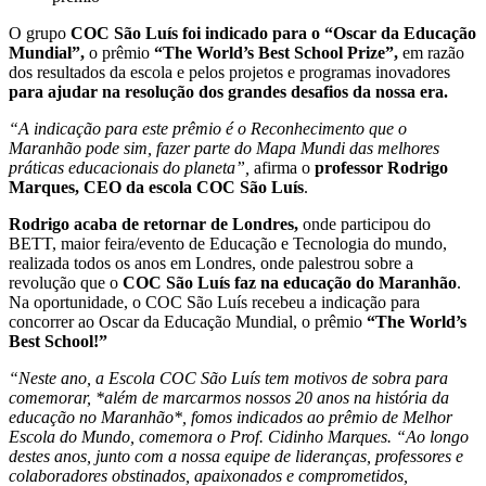
O grupo
COC São Luís foi indicado para o “Oscar da Educação
Mundial”,
o prêmio
“The World’s Best School Prize”,
em razão
dos resultados da escola e pelos projetos e programas inovadores
para ajudar na resolução dos grandes desafios da nossa era.
“A indicação para este prêmio é o Reconhecimento que o
Maranhão pode sim, fazer parte do Mapa Mundi das melhores
práticas educacionais do planeta”,
afirma o
professor Rodrigo
Marques, CEO da escola COC São Luís
.
Rodrigo acaba de retornar de Londres,
onde participou do
BETT, maior feira/evento de Educação e Tecnologia do mundo,
realizada todos os anos em Londres, onde palestrou sobre a
revolução que o
COC São Luís faz na educação do Maranhão
.
Na oportunidade, o COC São Luís recebeu a indicação para
concorrer ao Oscar da Educação Mundial, o prêmio
“The World’s
Best School!”
“Neste ano, a Escola COC São Luís tem motivos de sobra para
comemorar, *além de marcarmos nossos 20 anos na história da
educação no Maranhão*, fomos indicados ao prêmio de Melhor
Escola do Mundo, comemora o Prof. Cidinho Marques. “Ao longo
destes anos, junto com a nossa equipe de lideranças, professores e
colaboradores obstinados, apaixonados e comprometidos,