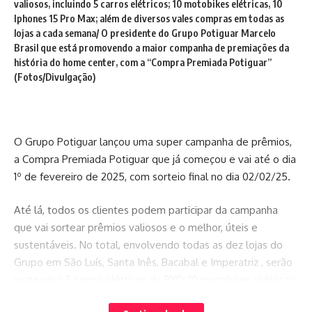
valiosos, incluindo 5 carros elétricos; 10 motobikes elétricas, 10
Iphones 15 Pro Max; além de diversos vales compras em todas as
lojas a cada semana/ O presidente do Grupo Potiguar Marcelo
Brasil que está promovendo a maior companha de premiações da
história do home center, com a “Compra Premiada Potiguar”
(Fotos/Divulgação)
O Grupo Potiguar lançou uma super campanha de prêmios,
a Compra Premiada Potiguar que já começou e vai até o dia
1º de fevereiro de 2025, com sorteio final no dia 02/02/25.
Até lá, todos os clientes podem participar da campanha
que vai sortear prêmios valiosos e o melhor, úteis e
sustentáveis. No total, envolvendo todas as dez lojas do
Grupo em São Luís, Santa Inês, Bacabal e Imperatriz , serão
sorteados 5 carros elétricos da BYD; 10 motobikes elétricas;
10 Iphones modelo 15 Pro Max no sorteio principal.