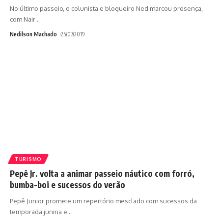
No último passeio, o colunista e blogueiro Ned marcou presença,
com Nair
…
Nedilson Machado
25/07/2019
TURISMO
Pepê Jr. volta a animar passeio náutico com forró,
bumba-boi e sucessos do verão
Pepê Junior promete um repertório mesclado com sucessos da
temporada junina e
…