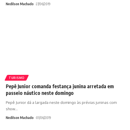
Nedilson Machado
27/06/2019
TURISMO
Pepê Junior comanda festança junina arretada em
passeio náutico neste domingo
Pepê Junior dá a largada neste domingo às prévias juninas com
show
…
Nedilson Machado
01/06/2019