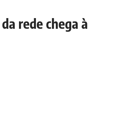
l da rede chega à
Escolha um Editorial
scolha
um
ditorial