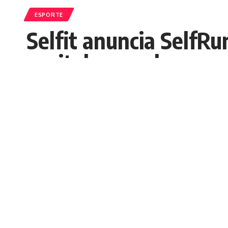
ESPORTE
Selfit anuncia SelfRun
capital maranhense
Nedilson Machado
Publicados 11/09/2025