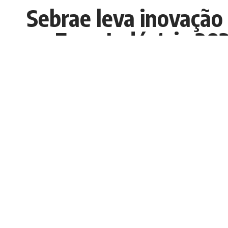
Sebrae leva inovação
na Expo Indústria 20
Nedilson Machado
Publicados 02/10/2025