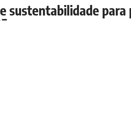
 e sustentabilidade para
25
E
E