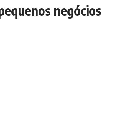
 pequenos negócios
Escolha um Editorial
scolha
um
ditorial