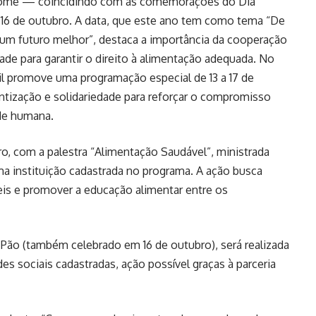
 Fome — coincidindo com as comemorações do Dia
 16 de outubro. A data, que este ano tem como tema “De
um futuro melhor”, destaca a importância da cooperação
de para garantir o direito à alimentação adequada. No
l promove uma programação especial de 13 a 17 de
ntização e solidariedade para reforçar o compromisso
ade humana.
ro, com a palestra “Alimentação Saudável”, ministrada
uma instituição cadastrada no programa. A ação busca
eis e promover a educação alimentar entre os
Pão (também celebrado em 16 de outubro), será realizada
des sociais cadastradas, ação possível graças à parceria