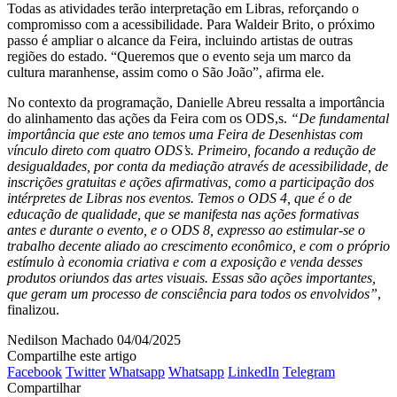
Todas as atividades terão interpretação em Libras, reforçando o
compromisso com a acessibilidade. Para Waldeir Brito, o próximo
passo é ampliar o alcance da Feira, incluindo artistas de outras
regiões do estado. “Queremos que o evento seja um marco da
cultura maranhense, assim como o São João”, afirma ele.
No contexto da programação, Danielle Abreu ressalta a importância
do alinhamento das ações da Feira com os ODS,s.
“De fundamental
importância que este ano temos uma Feira de Desenhistas com
vínculo direto com quatro ODS’s. Primeiro, focando a redução de
desigualdades, por conta da mediação através de acessibilidade, de
inscrições gratuitas e ações afirmativas, como a participação dos
intérpretes de Libras nos eventos. Temos o ODS 4, que é o de
educação de qualidade, que se manifesta nas ações formativas
antes e durante o evento, e o ODS 8, expresso ao estimular-se o
trabalho decente aliado ao crescimento econômico, e com o próprio
estímulo à economia criativa e com a exposição e venda desses
produtos oriundos das artes visuais. Essas são ações importantes,
que geram um processo de consciência para todos os envolvidos”
,
finalizou.
Nedilson Machado
04/04/2025
Compartilhe este artigo
Facebook
Twitter
Whatsapp
Whatsapp
LinkedIn
Telegram
Compartilhar