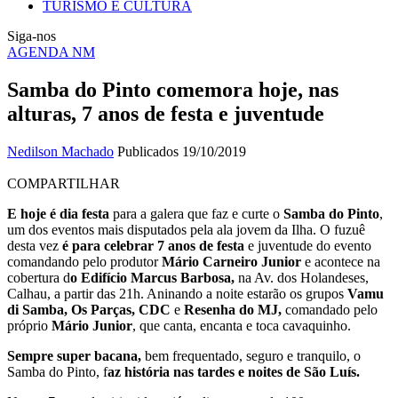
TURISMO E CULTURA
Siga-nos
AGENDA NM
Samba do Pinto comemora hoje, nas
alturas, 7 anos de festa e juventude
Nedilson Machado
Publicados 19/10/2019
COMPARTILHAR
E hoje é dia festa
para a galera que faz e curte o
Samba do Pinto
,
um dos eventos mais disputados pela ala jovem da Ilha. O fuzuê
desta vez
é para celebrar 7 anos de festa
e juventude do evento
comandando pelo produtor
Mário Carneiro Junior
e acontece na
cobertura d
o Edifício Marcus Barbosa,
na Av. dos Holandeses,
Calhau, a partir das 21h. Aninando a noite estarão os grupos
Vamu
di Samba, Os Parças, CDC
e
Resenha do MJ,
comandado pelo
próprio
Mário Junior
, que canta, encanta e toca cavaquinho.
Sempre super bacana,
bem frequentado, seguro e tranquilo, o
Samba do Pinto, f
az história nas tardes e noites de São Luís.