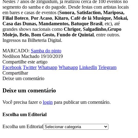
Nestes 7 anos de ziriguidum, já realizou cerca de 100 eventos no
segmento do samba e do pagode. Desde festas com artistas locais
em bares e casas de eventos (
Sonora, Satisfaction, Mariposa,
Filial Boteco
,
Por Acaso
,
Kitaro, Café de lá Musique, Mokai,
Casa das Dunas, Mandamentos, Batuque Brasil
, etc), até
grandes shows nacionais como
Chrigor, Salgadinho,Grupo
Molejo, Belo, Bom Gosto, Fundo de Quintal
, entre outros.
Ingressos na Bilheteria Digital.
MARCADO:
Samba do pinto
Nedilson Machado
19/10/2019
Compartilhe este artigo
Facebook
Twitter
Whatsapp
Whatsapp
LinkedIn
Telegram
Compartilhar
Deixe um comentário
Deixe um comentário
Você precisa fazer o
login
para publicar um comentário.
Escolha um Editorial
Escolha um Editorial