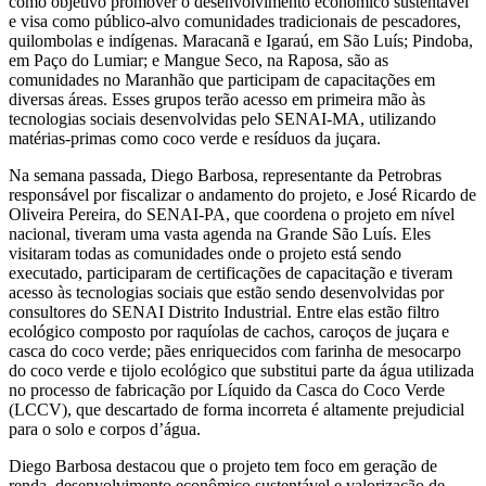
como objetivo promover o desenvolvimento econômico sustentável
e visa como público-alvo comunidades tradicionais de pescadores,
quilombolas e indígenas. Maracanã e Igaraú, em São Luís; Pindoba,
em Paço do Lumiar; e Mangue Seco, na Raposa, são as
comunidades no Maranhão que participam de capacitações em
diversas áreas. Esses grupos terão acesso em primeira mão às
tecnologias sociais desenvolvidas pelo SENAI-MA, utilizando
matérias-primas como coco verde e resíduos da juçara.
Na semana passada, Diego Barbosa, representante da Petrobras
responsável por fiscalizar o andamento do projeto, e José Ricardo de
Oliveira Pereira, do SENAI-PA, que coordena o projeto em nível
nacional, tiveram uma vasta agenda na Grande São Luís. Eles
visitaram todas as comunidades onde o projeto está sendo
executado, participaram de certificações de capacitação e tiveram
acesso às tecnologias sociais que estão sendo desenvolvidas por
consultores do SENAI Distrito Industrial. Entre elas estão filtro
ecológico composto por raquíolas de cachos, caroços de juçara e
casca do coco verde; pães enriquecidos com farinha de mesocarpo
do coco verde e tijolo ecológico que substitui parte da água utilizada
no processo de fabricação por Líquido da Casca do Coco Verde
(LCCV), que descartado de forma incorreta é altamente prejudicial
para o solo e corpos d’água.
Diego Barbosa destacou que o projeto tem foco em geração de
renda, desenvolvimento econômico sustentável e valorização de