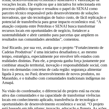
vocações locais. Ele explicou que a iniciativa foi selecionada em
processo público rigoroso e ressaltou o papel do SENAI como
parceiro técnico responsável pelo desenvolvimento de soluções
inovadoras, que são tecnologias de baixo custo, de fácil replicação e
potencial de transferência para gerar impacto econômico real. “A
atuação conjunta entre Petrobras e SENAI busca transformar
recursos locais em oportunidades de negócio, fortalecer a
sustentabilidade e abrir caminho para parcerias que ampliem os
resultados nas comunidades atendidas”, comentou.
José Ricardo, por sua vez, avalia que o projeto “Fortalecimento de
Cadeias Produtivas” é uma iniciativa desafiadora e, ao mesmo
tempo, estratégica, especialmente por envolver três estados com
realidades distintas. Para ele, a proposta ganha força justamente por
combinar atuação territorial, inovação e responsabilidade social, com
foco em demandas concretas de cada região: segurança alimentar
ligada à pesca, no Pará; desenvolvimento de novos produtos, no
Maranhão, e o trabalho com comunidades tradicionais indígenas no
Amapá.
Na visão do coordenador, o diferencial do projeto está na escuta
ativa das comunidades e na capacidade de transformar vivências
locais em conhecimento aplicado, transferência de tecnologia e
oportunidades de desenvolvimento econômico e social. “O projeto
está baseado em três pilares: inovação, educação e floresta. As ações