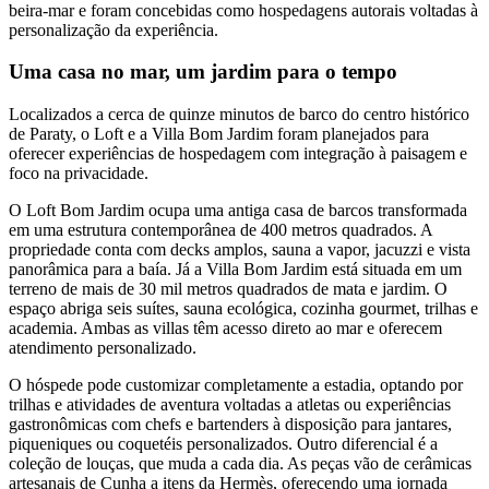
beira-mar e foram concebidas como hospedagens autorais voltadas à
personalização da experiência.
Uma casa no mar, um jardim para o tempo
Localizados a cerca de quinze minutos de barco do centro histórico
de Paraty, o Loft e a Villa Bom Jardim foram planejados para
oferecer experiências de hospedagem com integração à paisagem e
foco na privacidade.
O Loft Bom Jardim ocupa uma antiga casa de barcos transformada
em uma estrutura contemporânea de 400 metros quadrados. A
propriedade conta com decks amplos, sauna a vapor, jacuzzi e vista
panorâmica para a baía. Já a Villa Bom Jardim está situada em um
terreno de mais de 30 mil metros quadrados de mata e jardim. O
espaço abriga seis suítes, sauna ecológica, cozinha gourmet, trilhas e
academia. Ambas as villas têm acesso direto ao mar e oferecem
atendimento personalizado.
O hóspede pode customizar completamente a estadia, optando por
trilhas e atividades de aventura voltadas a atletas ou experiências
gastronômicas com chefs e bartenders à disposição para jantares,
piqueniques ou coquetéis personalizados. Outro diferencial é a
coleção de louças, que muda a cada dia. As peças vão de cerâmicas
artesanais de Cunha a itens da Hermès, oferecendo uma jornada