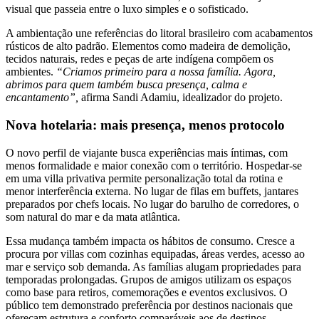
visual que passeia entre o luxo simples e o sofisticado.
A ambientação une referências do litoral brasileiro com acabamentos
rústicos de alto padrão. Elementos como madeira de demolição,
tecidos naturais, redes e peças de arte indígena compõem os
ambientes.
“Criamos primeiro para a nossa família. Agora,
abrimos para quem também busca presença, calma e
encantamento”,
afirma Sandi Adamiu, idealizador do projeto.
Nova hotelaria: mais presença, menos protocolo
O novo perfil de viajante busca experiências mais íntimas, com
menos formalidade e maior conexão com o território. Hospedar-se
em uma villa privativa permite personalização total da rotina e
menor interferência externa. No lugar de filas em buffets, jantares
preparados por chefs locais. No lugar do barulho de corredores, o
som natural do mar e da mata atlântica.
Essa mudança também impacta os hábitos de consumo. Cresce a
procura por villas com cozinhas equipadas, áreas verdes, acesso ao
mar e serviço sob demanda. As famílias alugam propriedades para
temporadas prolongadas. Grupos de amigos utilizam os espaços
como base para retiros, comemorações e eventos exclusivos. O
público tem demonstrado preferência por destinos nacionais que
ofereçam estrutura e conforto comparáveis aos de destinos