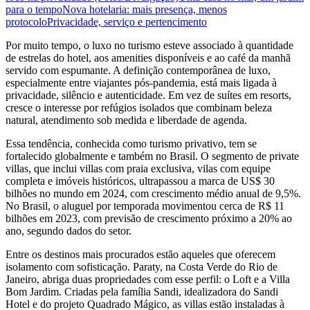
para o tempo
Nova hotelaria: mais presença, menos
protocolo
Privacidade, serviço e pertencimento
Por muito tempo, o luxo no turismo esteve associado à quantidade
de estrelas do hotel, aos amenities disponíveis e ao café da manhã
servido com espumante. A definição contemporânea de luxo,
especialmente entre viajantes pós-pandemia, está mais ligada à
privacidade, silêncio e autenticidade. Em vez de suítes em resorts,
cresce o interesse por refúgios isolados que combinam beleza
natural, atendimento sob medida e liberdade de agenda.
Essa tendência, conhecida como turismo privativo, tem se
fortalecido globalmente e também no Brasil. O segmento de private
villas, que inclui villas com praia exclusiva, vilas com equipe
completa e imóveis históricos, ultrapassou a marca de US$ 30
bilhões no mundo em 2024, com crescimento médio anual de 9,5%.
No Brasil, o aluguel por temporada movimentou cerca de R$ 11
bilhões em 2023, com previsão de crescimento próximo a 20% ao
ano, segundo dados do setor.
Entre os destinos mais procurados estão aqueles que oferecem
isolamento com sofisticação. Paraty, na Costa Verde do Rio de
Janeiro, abriga duas propriedades com esse perfil: o Loft e a Villa
Bom Jardim. Criadas pela família Sandi, idealizadora do Sandi
Hotel e do projeto Quadrado Mágico, as villas estão instaladas à