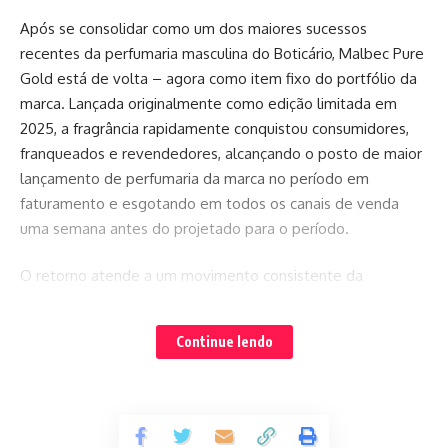
Após se consolidar como um dos maiores sucessos
recentes da perfumaria masculina do Boticário, Malbec Pure
Gold está de volta – agora como item fixo do portfólio da
marca. Lançada originalmente como edição limitada em
2025, a fragrância rapidamente conquistou consumidores,
franqueados e revendedores, alcançando o posto de maior
lançamento de perfumaria da marca no período em
faturamento e esgotando em todos os canais de venda
uma semana antes do projetado para o período.
O retorno atende a um movimento consistente da
comunidade, que passou a demandar a volta do produto
por meio de redes sociais, lojas físicas e canais diretos da
Continue lendo
marca. A decisão reforça uma estratégia cada vez mais
orientada por escuta ativa e conexão com o consumidor,
transformando feedbacks espontâneos em direcionadores
reais de portfólio.
SAÚDE