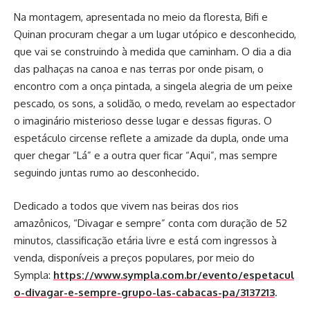
Na montagem, apresentada no meio da floresta, Bifi e
Quinan procuram chegar a um lugar utópico e desconhecido,
que vai se construindo à medida que caminham. O dia a dia
das palhaças na canoa e nas terras por onde pisam, o
encontro com a onça pintada, a singela alegria de um peixe
pescado, os sons, a solidão, o medo, revelam ao espectador
o imaginário misterioso desse lugar e dessas figuras. O
espetáculo circense reflete a amizade da dupla, onde uma
quer chegar “Lá” e a outra quer ficar “Aqui”, mas sempre
seguindo juntas rumo ao desconhecido.
Dedicado a todos que vivem nas beiras dos rios
amazônicos, “Divagar e sempre” conta com duração de 52
minutos, classificação etária livre e está com ingressos à
venda, disponíveis a preços populares, por meio do
Sympla:
https://www.sympla.com.br/evento/espetacul
o-divagar-e-sempre-grupo-las-cabacas-pa/3137213
.