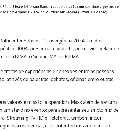
Fábio Silva e Jefferson Bandeira, que estarão com seu time a postos no
vento Convergência 2024 no Multicenter Sebrae (Foto/Divulgação)
o Multicenter Sebrae o Convergência 2024, um dos
público, 100% presencial e gratuito, promovido pela rede
a com a RIMA; o Sebrae-MA e a FIEMA.
e trocas de experiências e conexões entre as pessoas
o; através de palestras, debates, oficinas entre outras
eus valores e missão, a operadora Maxx além de ser uma
m um stand no evento; para apresentar seu amplo mix de
bra; Streaming TV HD e Telefonia, também inclui
gurança residencial; call center terceirizado e muito