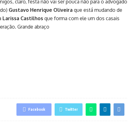
amigos, claro, festa não vai ser pouca não para o advogado
ado)
Gustavo Henrique Oliveira
que está mudando de
ta
Larissa Castilhos
que forma com ele um dos casais
geração. Grande abraço
Facebook
Twitter