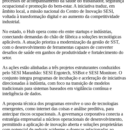
processos de acompanhamento da saúde do trabalhador, segurança
ocupacional e promoção do bem-estar. A iniciativa traduz, em
âmbito local, a missão nacional do Centro de Inovação SESI,
voltada à transformação digital e ao aumento da competitividade
industrial.
No estado, o Hub opera como elo entre startups e indústrias,
conectando demandas do chão de fábrica a soluções tecnológicas
aplicáveis. A atuação prioriza a modernização da gestão de SST,
com o desenvolvimento de ferramentas capazes de converter
desafios de saúde em ganhos de produtividade e fortalecimento do
setor.
As ações estão alinhadas a três projetos estruturantes conduzidos
pelo SESI Maranhão: SESI Ergotech, SSBot e SESI Monitore. O
conjunto integra programas de incubação e aceleração de iniciativas
direcionadas à indústria, com foco na transição de modelos
tradicionais para sistemas baseados em vigilância contínua e
inteligência de dados.
A proposta técnica dos programas envolve o uso de tecnologias
emergentes, como internet das coisas e análise preditiva, para
antecipar riscos ocupacionais. A governança corporativa conecta a
estratégia empresarial a núcleos operacionais de desenvolvimento,
permitindo a aplicação de inovação aberta e soluções proprietárias
com potencial de reduzir acidentes e doenças relacionadas ao