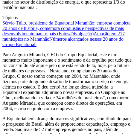
maior no setor de distribuição de energia, o que representa 1/3 do
território nacional.
Tópicos
Sérvio Túlio, presidente da Equatorial Maranhão: empresa completa
20 anos de história, comemora conquistas e perspectivas de mais
desenvolvimento para o país (Fotos/Divulgação)
Atuação em 217
municípios no Maranhão
Números alcançados nesses 20 anos do
Grupo Equatorial:
Para Augusto Miranda, CEO do Grupo Equatorial, este é um
momento muito importante e o sentimento é de orgulho por tudo que
foi construído até aqui e pelo que está sendo feito, hoje, pelo futuro
de milhares de pessoas. “Neste ano, completamos 20 anos do
Grupo. O nosso sonho começou em 2004, no Maranhão, onde
fizemos parte do grande desafio de transformar o serviço de energia
elétrica no estado. E deu certo! Ao longo dessa trajetória, a
Equatorial expandiu adquirindo novas empresas, do Oiapoque ao
Chuí, melhorando a vida de 34 milhões de brasileiros”, comemorou
Augusto Miranda, que começou como diretor de operações, em
2004, e cresceu junto com a empresa.
A Equatorial tem alcançado marcos significativos, contribuindo para
o progresso do Brasil, além de proporcionar capacitação, emprego e
renda. São mais de 52 mil empregos gerados no país, além de