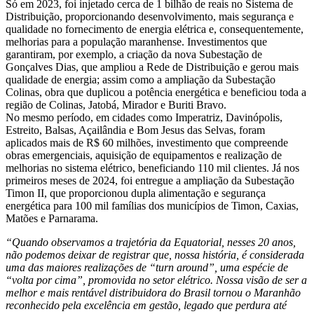
Só em 2023, foi injetado cerca de 1 bilhão de reais no Sistema de
Distribuição, proporcionando desenvolvimento, mais segurança e
qualidade no fornecimento de energia elétrica e, consequentemente,
melhorias para a população maranhense. Investimentos que
garantiram, por exemplo, a criação da nova Subestação de
Gonçalves Dias, que ampliou a Rede de Distribuição e gerou mais
qualidade de energia; assim como a ampliação da Subestação
Colinas, obra que duplicou a potência energética e beneficiou toda a
região de Colinas, Jatobá, Mirador e Buriti Bravo.
No mesmo período, em cidades como Imperatriz, Davinópolis,
Estreito, Balsas, Açailândia e Bom Jesus das Selvas, foram
aplicados mais de R$ 60 milhões, investimento que compreende
obras emergenciais, aquisição de equipamentos e realização de
melhorias no sistema elétrico, beneficiando 110 mil clientes. Já nos
primeiros meses de 2024, foi entregue a ampliação da Subestação
Timon II, que proporcionou dupla alimentação e segurança
energética para 100 mil famílias dos municípios de Timon, Caxias,
Matões e Parnarama.
“Quando observamos a trajetória da Equatorial, nesses 20 anos,
não podemos deixar de registrar que, nossa história, é considerada
uma das maiores realizações de “turn around”, uma espécie de
“volta por cima”, promovida no setor elétrico. Nossa visão de ser a
melhor e mais rentável distribuidora do Brasil tornou o Maranhão
reconhecido pela excelência em gestão, legado que perdura até