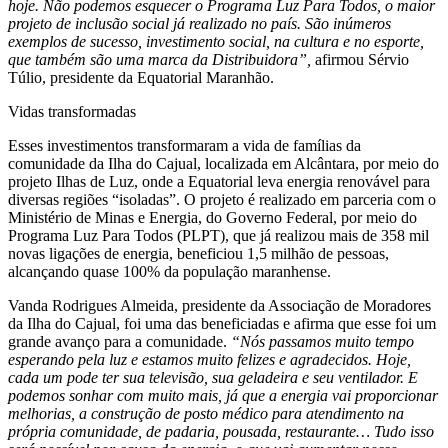
hoje. Não podemos esquecer o Programa Luz Para Todos, o maior
projeto de inclusão social já realizado no país. São inúmeros
exemplos de sucesso, investimento social, na cultura e no esporte,
que também são uma marca da Distribuidora”,
afirmou Sérvio
Túlio, presidente da Equatorial Maranhão.
Vidas transformadas
Esses investimentos transformaram a vida de famílias da
comunidade da Ilha do Cajual, localizada em Alcântara, por meio do
projeto Ilhas de Luz, onde a Equatorial leva energia renovável para
diversas regiões “isoladas”. O projeto é realizado em parceria com o
Ministério de Minas e Energia, do Governo Federal, por meio do
Programa Luz Para Todos (PLPT), que já realizou mais de 358 mil
novas ligações de energia, beneficiou 1,5 milhão de pessoas,
alcançando quase 100% da população maranhense.
Vanda Rodrigues Almeida, presidente da Associação de Moradores
da Ilha do Cajual, foi uma das beneficiadas e afirma que esse foi um
grande avanço para a comunidade.
“Nós passamos muito tempo
esperando pela luz e estamos muito felizes e agradecidos. Hoje,
cada um pode ter sua televisão, sua geladeira e seu ventilador. E
podemos sonhar com muito mais, já que a energia vai proporcionar
melhorias, a construção de posto médico para atendimento na
própria comunidade, de padaria, pousada, restaurante… Tudo isso