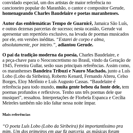
convidado especial, um dos artistas de maior referência no
cancioneiro popular do Maranhão, o cantor e compositor Gerude,
homenageando Charles Baudelaire e poetas maranhenses.
Autor das emblemáticas Tempo de Guarnicê,
Jamaica São Luís,
e outras dezenas parcerias de sucesso; nesta ocasião, Gerude vai
apresentar um repertório exclusivo, na levada de poemas musicados
por ele, em versões inéditas.
“Estarei de corpo e alma,
absolutamente, por inteiro.”,
adiantou Gerude.
O pai da tradição moderna da poesia,
Charles Baudelaire, e
a peça-chave para o Neoconcretismo no Brasil, vindo da Geração de
1945, Ferreira Gullar, serão suas principais referências. Assim como,
os maranhenses
Bandeira Tribuzi e Nauro Machado,
junto a Luís
Lobo (Lobo da Siribeira), Roberto Kenard, Fernando Abreu, Celso
Borges, Eloy Melônio e Luís Augusto Cassas. “Baudelaire é
referência para todo mundo,
muita gente bebeu da fonte dele,
tem
poemas profundos e reflexivos. Tenho uns três poemas dele que
musiquei”, ressaltou. Interpretações de Florbela Espanca e Cecília
Meireles também não irão faltar nessa noite ímpar.
Mais referências
“O poeta Luís Lobo (Lobo da Siribeira) foi importantíssimo pra
mim. Um dos primeiros em que fiz parceria, as músicas foram