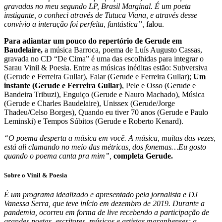
gravadas no meu segundo LP, Brasil Marginal. É um poeta
instigante, o conheci através de Tutuca Viana, e através desse
convívio a interação foi perfeita, fantástica”,
falou.
Para adiantar um pouco do repertório de Gerude em
Baudelaire,
a música Barroca, poema de Luís Augusto Cassas,
gravada no CD “De Cima” é uma das escolhidas para integrar o
Sarau Vinil & Poesia. Entre as músicas inéditas estão: Subversiva
(Gerude e Ferreira Gullar), Falar (Gerude e Ferreira Gullar);
Um
instante (Gerude e Ferreira Gullar)
, Pele e Osso (Gerude e
Bandeira Tribuzi), Enguiço (Gerude e Nauro Machado), Música
(Gerude e Charles Baudelaire), Unissex (Gerude/Jorge
Thadeu/Celso Borges), Quando eu tiver 70 anos (Gerude e Paulo
Leminski) e Tempos Súbitos (Gerude e Roberto Kenard).
“O poema desperta a música em você. A música, muitas das vezes,
está ali clamando no meio das métricas, dos fonemas…Eu gosto
quando o poema canta pra mim”,
completa Gerude.
Sobre o Vinil & Poesia
É um programa idealizado e apresentado pela jornalista e DJ
Vanessa Serra, que teve início em dezembro de 2019. Durante a
pandemia, ocorreu em forma de live recebendo a participação de
grandes poetas, escritores, músicos e artistas maranhenses; a