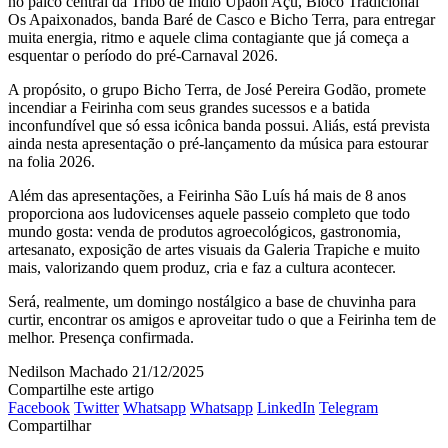
no palco central da Tribo de Índio Upaon Açu, Bloco Tradicional
Os Apaixonados, banda Baré de Casco e Bicho Terra, para entregar
muita energia, ritmo e aquele clima contagiante que já começa a
esquentar o período do pré-Carnaval 2026.
A propósito, o grupo Bicho Terra, de José Pereira Godão, promete
incendiar a Feirinha com seus grandes sucessos e a batida
inconfundível que só essa icônica banda possui. Aliás, está prevista
ainda nesta apresentação o pré-lançamento da música para estourar
na folia 2026.
Além das apresentações, a Feirinha São Luís há mais de 8 anos
proporciona aos ludovicenses aquele passeio completo que todo
mundo gosta: venda de produtos agroecológicos, gastronomia,
artesanato, exposição de artes visuais da Galeria Trapiche e muito
mais, valorizando quem produz, cria e faz a cultura acontecer.
Será, realmente, um domingo nostálgico a base de chuvinha para
curtir, encontrar os amigos e aproveitar tudo o que a Feirinha tem de
melhor. Presença confirmada.
Nedilson Machado
21/12/2025
Compartilhe este artigo
Facebook
Twitter
Whatsapp
Whatsapp
LinkedIn
Telegram
Compartilhar