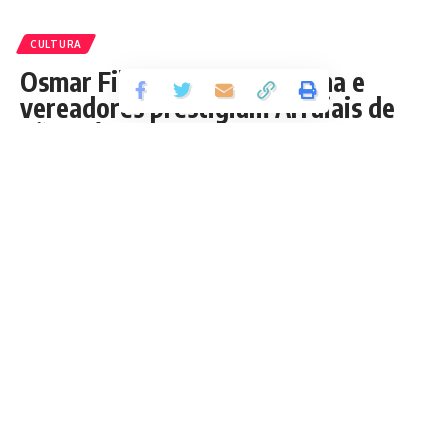
CULTURA
Osmar Filho, Weverton Rocha e
vereadores prestigiam Arraiais de
São Luís
O
presidente da Câmara Municipal, Osmar Filho
, e o
senador
Weverton Rocha
, ambos do PDT, prestigiaram, na
noite desta última quinta-feira, 27, Arraiais instalados nas
mais diversas regiões de São Luís.
Os pedetistas, que estavam com
suas esposas (Clara
Gomes e Samya Rocha)
e filhos, participaram do tour
acompanhados de vários vereadores, como
Nato Júnior
(PP), Raimundo Penha (PDT), Paulo Victor (PTC),
Bárbara Soeiro (PSC) e Concita Pinto (Patriotas),
além