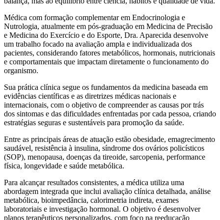
balança, mas ao equilíbrio entre ciência, hábitos e qualidade de vida.
Médica com formação complementar em Endocrinologia e
Nutrologia, atualmente em pós-graduação em Medicina de Precisão
e Medicina do Exercício e do Esporte, Dra. Aparecida desenvolve
um trabalho focado na avaliação ampla e individualizada dos
pacientes, considerando fatores metabólicos, hormonais, nutricionais
e comportamentais que impactam diretamente o funcionamento do
organismo.
Sua prática clínica segue os fundamentos da medicina baseada em
evidências científicas e as diretrizes médicas nacionais e
internacionais, com o objetivo de compreender as causas por trás
dos sintomas e das dificuldades enfrentadas por cada pessoa, criando
estratégias seguras e sustentáveis para promoção da saúde.
Entre as principais áreas de atuação estão obesidade, emagrecimento
saudável, resistência à insulina, síndrome dos ovários policísticos
(SOP), menopausa, doenças da tireoide, sarcopenia, performance
física, longevidade e saúde metabólica.
Para alcançar resultados consistentes, a médica utiliza uma
abordagem integrada que inclui avaliação clínica detalhada, análise
metabólica, bioimpedância, calorimetria indireta, exames
laboratoriais e investigação hormonal. O objetivo é desenvolver
planos terapêuticos personalizados, com foco na reeducação