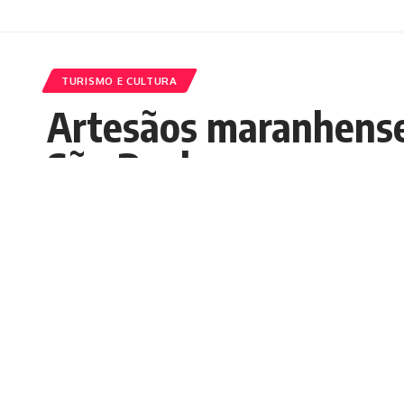
TURISMO E CULTURA
Artesãos maranhense
São Paulo
Nedilson Machado
Publicados 12/05/2026