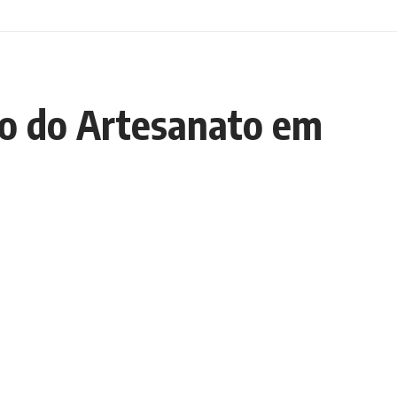
o do Artesanato em
Escolha um Editorial
scolha
um
ditorial