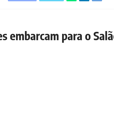
s embarcam para o Salã
E
E