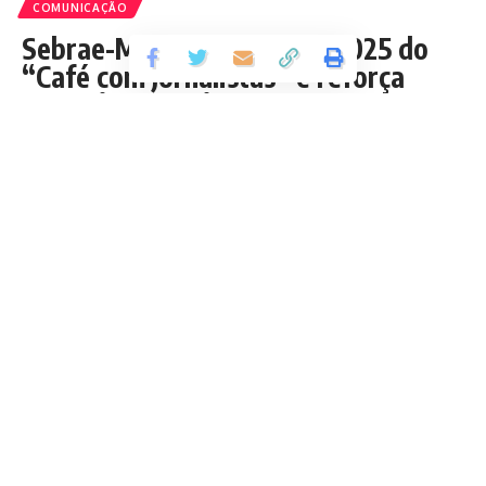
COMUNICAÇÃO
Sebrae-MA realiza edição 2025 do
“Café com Jornalistas” e reforça
parceria com a imprensa
João Torres, gerente de Comunicação do Sebrae Maranhão,
destaca papel estratégico da comunicação/ Jornalistas reunidos na
sede do Sebrae Maranhão, em São Luís para a edição 2025 do
“Café com Jornalistas (Fotos/Divulgação)
Tópicos
João Torres, gerente de Comunicação do
Sebrae Maranhão, destaca papel estratégico da
comunicação/ Jornalistas reunidos na sede do Sebrae
Maranhão, em São Luís para a edição 2025 do “Café