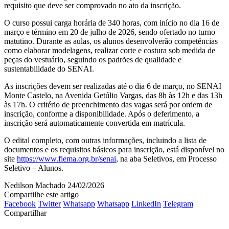
requisito que deve ser comprovado no ato da inscrição.
O curso possui carga horária de 340 horas, com início no dia 16 de
março e término em 20 de julho de 2026, sendo ofertado no turno
matutino. Durante as aulas, os alunos desenvolverão competências
como elaborar modelagens, realizar corte e costura sob medida de
peças do vestuário, seguindo os padrões de qualidade e
sustentabilidade do SENAI.
As inscrições devem ser realizadas até o dia 6 de março, no SENAI
Monte Castelo, na Avenida Getúlio Vargas, das 8h às 12h e das 13h
às 17h. O critério de preenchimento das vagas será por ordem de
inscrição, conforme a disponibilidade. Após o deferimento, a
inscrição será automaticamente convertida em matrícula.
O edital completo, com outras informações, incluindo a lista de
documentos e os requisitos básicos para inscrição, está disponível no
site
https://www.fiema.org.br/senai
, na aba Seletivos, em Processo
Seletivo – Alunos.
Nedilson Machado
24/02/2026
Compartilhe este artigo
Facebook
Twitter
Whatsapp
Whatsapp
LinkedIn
Telegram
Compartilhar