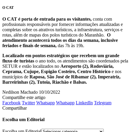
O CAT
O CAT é porta de entrada para os visitantes,
conta com
profissionais responsáveis por fornecer informações atualizadas e
completas sobre os atrativos turísticos, a infraestrutura, serviços e
rotas, além de mapas dos polos turísticos do Maranhão.
O
atendimento acontecerá todos os dias da semana, inclusive
feriados e finais de semana,
das 7h às 19h.
Localizado em pontos estratégicos que recebem um grande
fluxo de turistas
o ano todo, os atendimentos são coordenados pela
SETUR e estão localizados no
Aeroporto (2), Rodoviária,
Ceprama, Cujupe, Espigão Costeiro, Centro Histórico
e nos
municípios de
Raposa, São José de Ribamar (2), Imperatriz,
Barreirinhas (2), Tutoia, Riachão e Balsas.
Nedilson Machado
10/10/2022
Compartilhe este artigo
Facebook
Twitter
Whatsapp
Whatsapp
LinkedIn
Telegram
Compartilhar
Escolha um Editorial
Escolha um Editorial