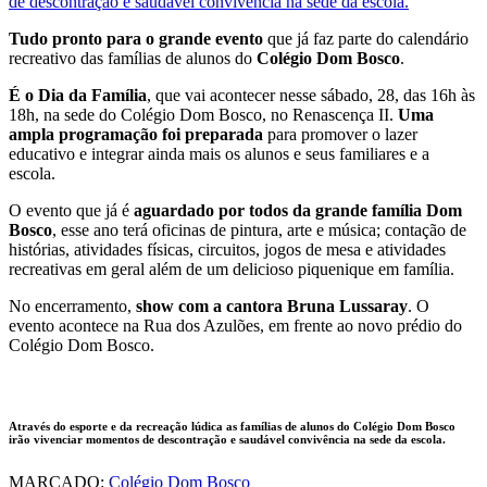
de descontração e saudável convivência na sede da escola.
Tudo pronto para o grande evento
que já faz parte do calendário
recreativo das famílias de alunos do
Colégio Dom Bosco
.
É o Dia da Família
, que vai acontecer nesse sábado, 28, das 16h às
18h, na sede do Colégio Dom Bosco, no Renascença II.
Uma
ampla programação foi preparada
para promover o lazer
educativo e integrar ainda mais os alunos e seus familiares e a
escola.
O evento que já é
aguardado por todos da grande família Dom
Bosco
, esse ano terá oficinas de pintura, arte e música; contação de
histórias, atividades físicas, circuitos, jogos de mesa e atividades
recreativas em geral além de um delicioso piquenique em família.
No encerramento,
show com a cantora Bruna Lussaray
. O
evento acontece na Rua dos Azulões, em frente ao novo prédio do
Colégio Dom Bosco.
Através do esporte e da recreação lúdica as famílias de alunos do Colégio Dom Bosco
irão vivenciar momentos de descontração e saudável convivência na sede da escola.
MARCADO:
Colégio Dom Bosco