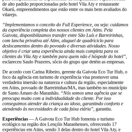
de alto padrão proporcionadas pelo hotel Vila Aty e restaurante
Okarú, empreendimentos que estão entre os mais bem avaliados do
vilarejo.
“Implementamos o conceito do Full Experience, ou seja: cuidamos
da experiência completa dos nossos clientes em Atins. Pela
Gaivota, disponibilizamos transfer entre São Luís e Barreirinhas,
com lancha privativa até Atins, aluguel de quadriciclo para
deslocamentos dentro do povoado e diversas atividades. Nosso
objetivo é criar uma experiência ainda mais completa para os
clientes do Vila Aty e também para quem não é hóspede do hotel”,
esclareceu Saulo Prazeres, sócio do grupo que detém as empresas.
De acordo com Carina Ribeiro, gerente da Gaivota Eco Tur Hub, o
foco da agência em turismo de experiência visa promover uma
verdadeira imersão na natureza e cultura da região, especialmente
em Atins, povoado de Barreirinhas/MA, mas também no município
de Santo Amaro do Maranhão.
“Nós somos uma agência que se
preocupa muito com a individualidade do cliente. Por isso
conseguimos atender da criança ao idoso, garantindo conforto e
atendendo às necessidades de cada faixa etária”,
garantiu.
Experiências
— A Gaivota Eco Tur Hub fomenta o turismo
ecológico na região dos Lençóis Maranhenses, oferecendo 17
experiências em Atins, sendo 3 delas dentro do hotel Vila Aty, e