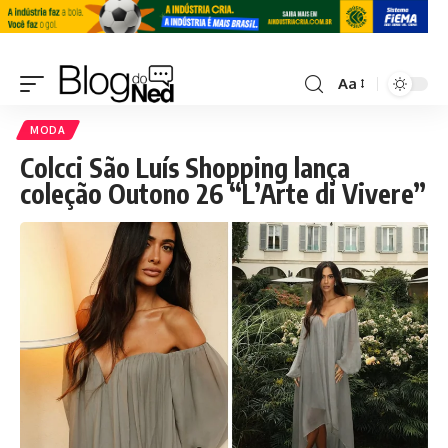
Aa
MODA
Colcci São Luís Shopping lança
coleção Outono 26 “L’Arte di Vivere”