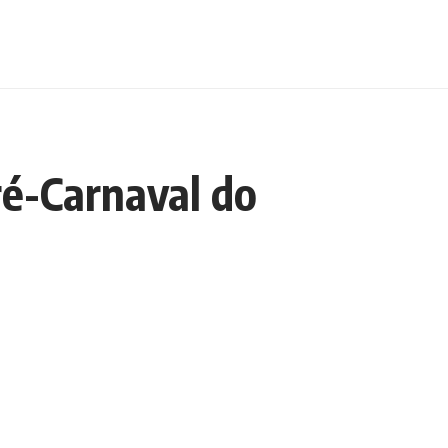
ré-Carnaval do
Escolha um Editorial
scolha
um
ditorial