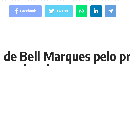
Facebook
Twitter
 de Bell Marques pelo p
 nacional
E
rla neste último domingo (18) e ao passar pelo camarote Stage
o projeto “Vumbora”, da 4Mãos (Fotos/Divulgação)
E