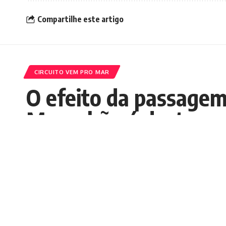
Compartilhe este artigo
CIRCUITO VEM PRO MAR
O efeito da passagem
Maranhão é destaque
Nedilson Machado
Publicados 20/01/2026
Cantor baiano animou foliões em show na o
prometeu sua volta dia 8 de agosto, para 
COMPARTILHAR