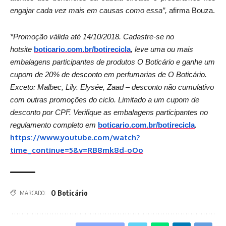
engajar cada vez mais em causas como essa”,
afirma Bouza.
*Promoção válida até 14/10/2018. Cadastre-se no
hotsite
boticario.com.br/
botirecicla
, leve uma ou mais
embalagens participantes de produtos O Boticário e ganhe um
cupom de 20% de desconto em perfumarias de O Boticário.
Exceto: Malbec, Lily. Elysée, Zaad – desconto não cumulativo
com outras promoções do ciclo. Limitado a um cupom de
desconto por CPF. Verifique as embalagens participantes no
regulamento completo em
boticario.com.br/
botirecicla
.
https://www.youtube.com/watch?
time_continue=5&v=RB8mk8d-oOo
O Boticário
MARCADO: