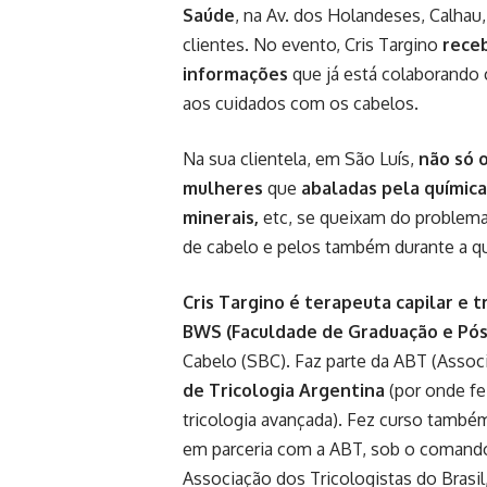
Saúde
, na Av. dos Holandeses, Calhau
clientes. No evento, Cris Targino
rece
informações
que já está colaborando 
aos cuidados com os cabelos.
Na sua clientela, em São Luís,
não só 
mulheres
que
abaladas pela química,
minerais,
etc, se queixam do problema.
de cabelo e pelos também durante a qu
Cris Targino é terapeuta capilar e t
BWS (Faculdade de Graduação e Pós
Cabelo (SBC). Faz parte da ABT (Assoc
de Tricologia Argentina
(por onde fe
tricologia avançada). Fez curso també
em parceria com a ABT, sob o comand
Associação dos Tricologistas do Brasil