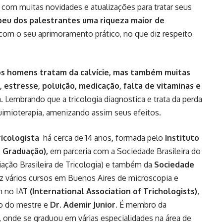
, com muitas novidades e atualizações para tratar seus
beu dos palestrantes uma riqueza maior de
com o seu aprimoramento prático, no que diz respeito
os homens tratam da calvície, mas também muitas
 estresse, poluição, medicação, falta de vitaminas e
 Lembrando que a tricologia diagnostica e trata da perda
imioterapia, amenizando assim seus efeitos.
ricologista
há cerca de 14 anos
,
formada pelo
Instituto
 Graduação),
em parceria com a Sociedade Brasileira do
iação Brasileira de Tricologia) e também da
Sociedade
z vários cursos em Buenos Aires de microscopia e
m no IAT
(International Association of Trichologists)
,
o do mestre e
Dr. Ademir Junior
. É membro da
, onde se graduou em várias especialidades na área de