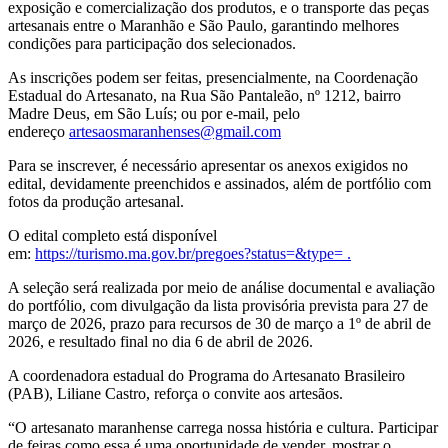
exposição e comercialização dos produtos, e o transporte das peças
artesanais entre o Maranhão e São Paulo, garantindo melhores
condições para participação dos selecionados.
As inscrições podem ser feitas, presencialmente, na Coordenação
Estadual do Artesanato, na Rua São Pantaleão, nº 1212, bairro
Madre Deus, em São Luís; ou por e-mail, pelo
endereço
artesaosmaranhenses@gmail.com
Para se inscrever, é necessário apresentar os anexos exigidos no
edital, devidamente preenchidos e assinados, além de portfólio com
fotos da produção artesanal.
O edital completo está disponível
em:
https://turismo.ma.gov.br/pregoes?status=&type= .
A seleção será realizada por meio de análise documental e avaliação
do portfólio, com divulgação da lista provisória prevista para 27 de
março de 2026, prazo para recursos de 30 de março a 1º de abril de
2026, e resultado final no dia 6 de abril de 2026.
A coordenadora estadual do Programa do Artesanato Brasileiro
(PAB), Liliane Castro, reforça o convite aos artesãos.
“O artesanato maranhense carrega nossa história e cultura. Participar
de feiras como essa é uma oportunidade de vender, mostrar o