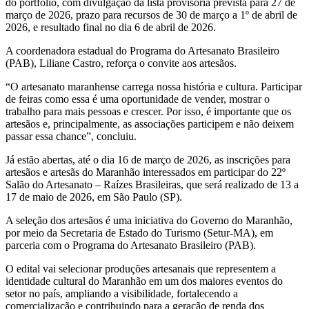
do portfólio, com divulgação da lista provisória prevista para 27 de
março de 2026, prazo para recursos de 30 de março a 1º de abril de
2026, e resultado final no dia 6 de abril de 2026.
A coordenadora estadual do Programa do Artesanato Brasileiro
(PAB), Liliane Castro, reforça o convite aos artesãos.
“O artesanato maranhense carrega nossa história e cultura. Participar
de feiras como essa é uma oportunidade de vender, mostrar o
trabalho para mais pessoas e crescer. Por isso, é importante que os
artesãos e, principalmente, as associações participem e não deixem
passar essa chance”, concluiu.
Já estão abertas, até o dia 16 de março de 2026, as inscrições para
artesãos e artesãs do Maranhão interessados em participar do 22º
Salão do Artesanato – Raízes Brasileiras, que será realizado de 13 a
17 de maio de 2026, em São Paulo (SP).
A seleção dos artesãos é uma iniciativa do Governo do Maranhão,
por meio da Secretaria de Estado do Turismo (Setur-MA), em
parceria com o Programa do Artesanato Brasileiro (PAB).
O edital vai selecionar produções artesanais que representem a
identidade cultural do Maranhão em um dos maiores eventos do
setor no país, ampliando a visibilidade, fortalecendo a
comercialização e contribuindo para a geração de renda dos