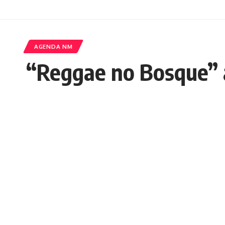
AGENDA NM
“Reggae no Bosque” a
Nedilson Machado
Publicados 15/09/2022
Ainda por conta do Dia Municipal d
calendário de São Luís, acontece neste s
COMPARTILHAR
Bosque”.
Neste encontro de abalar quarteirões –
ludovicense, a
Cuxá Produções capric
Cena Roots. Para quem não sabe, o
Se