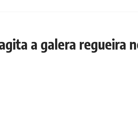
gita a galera regueira n
E
o Regueiro
, 5 de setembro, data especial adicionada ao
ábado (17), a partir das 18h,
a balada “Reggae no
E
 para comemorar essa data tão especial para a cultura
hou nas atrações:
bandas SoulReggae, Raiz Tribal & e
creto Bosque,
fica localizado na
Rua G Jardim