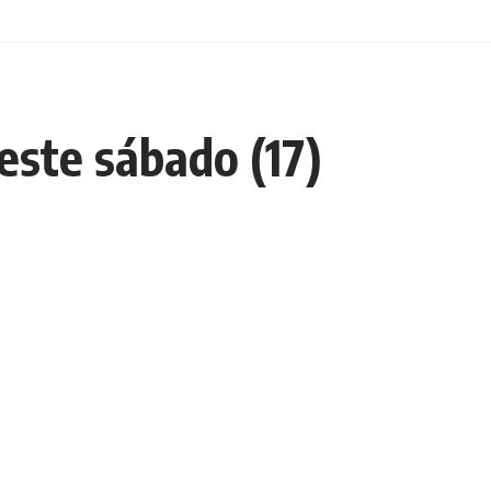
este sábado (17)
Escolha um Editorial
scolha
um
ditorial