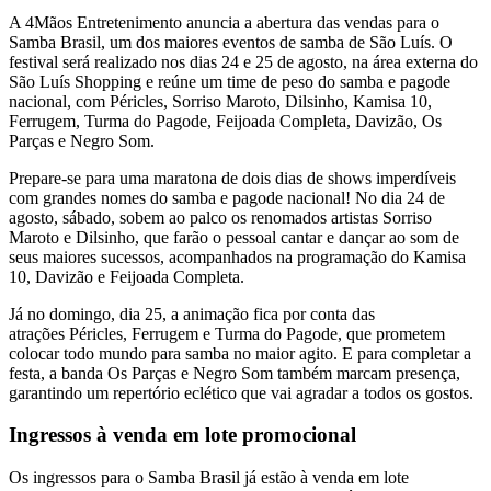
A 4Mãos Entretenimento anuncia a abertura das vendas para o
Samba Brasil, um dos maiores eventos de samba de São Luís. O
festival será realizado nos dias 24 e 25 de agosto, na área externa do
São Luís Shopping e reúne um time de peso do samba e pagode
nacional, com Péricles, Sorriso Maroto, Dilsinho, Kamisa 10,
Ferrugem, Turma do Pagode, Feijoada Completa, Davizão, Os
Parças e Negro Som.
Prepare-se para uma maratona de dois dias de shows imperdíveis
com grandes nomes do samba e pagode nacional! No dia 24 de
agosto, sábado, sobem ao palco os renomados artistas Sorriso
Maroto e Dilsinho, que farão o pessoal cantar e dançar ao som de
seus maiores sucessos, acompanhados na programação do Kamisa
10, Davizão e Feijoada Completa.
Já no domingo, dia 25, a animação fica por conta das
atrações Péricles, Ferrugem e Turma do Pagode, que prometem
colocar todo mundo para samba no maior agito. E para completar a
festa, a banda Os Parças e Negro Som também marcam presença,
garantindo um repertório eclético que vai agradar a todos os gostos.
Ingressos à venda em lote promocional
Os ingressos para o Samba Brasil já estão à venda em lote